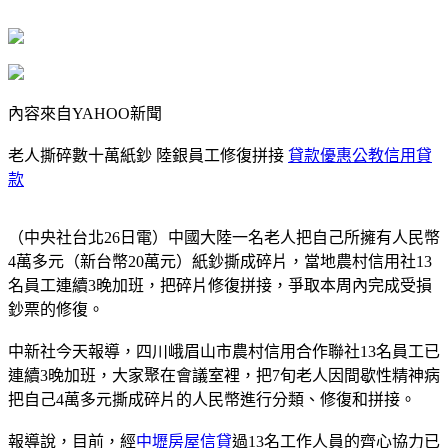
內容來自YAHOO新聞
老人撕碎數十萬紙鈔 陸銀員工修復拼接
貸款優惠公教信用貸
款
（中央社台北26日電）中國大陸一名老人把自己所擁有人民幣
4萬多元（新台幣20萬元）紙鈔撕成碎片，當地農村信用社13
名員工連續3晚加班，把碎片修復拼接，爭取本周內完成受損
鈔票的修復。
中新社今天報導，四川峨眉山市農村信用合作聯社13名員工已
連續3晚加班，大家聚在會議室裡，把7旬老人因間歇性精神病
把自己4萬多元撕成碎片的人民幣進行分類、修復和拼接。
報導說，目前，經
中壢房屋信貸
過13名工作人員的齊心協力已