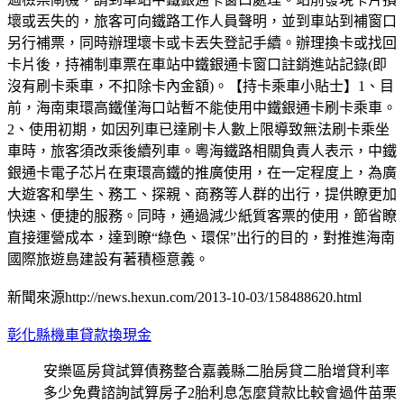
壞或丟失的，旅客可向鐵路工作人員聲明，並到車站到補窗口
另行補票，同時辦理壞卡或卡丟失登記手續。辦理換卡或找回
卡片後，持補制車票在車站中鐵銀通卡窗口註銷進站記錄(即
沒有刷卡乘車，不扣除卡內金額)。【持卡乘車小貼士】1、目
前，海南東環高鐵僅海口站暫不能使用中鐵銀通卡刷卡乘車。
2、使用初期，如因列車已達刷卡人數上限導致無法刷卡乘坐
車時，旅客須改乘後續列車。粵海鐵路相關負責人表示，中鐵
銀通卡電子芯片在東環高鐵的推廣使用，在一定程度上，為廣
大遊客和學生、務工、探親、商務等人群的出行，提供瞭更加
快速、便捷的服務。同時，通過減少紙質客票的使用，節省瞭
直接運營成本，達到瞭“綠色、環保”出行的目的，對推進海南
國際旅遊島建設有著積極意義。
新聞來源http://news.hexun.com/2013-10-03/158488620.html
彰化縣機車貸款換現金
安樂區房貸試算債務整合嘉義縣二胎房貸二胎增貸利率
多少免費諮詢試算房子2胎利息怎麼貸款比較會過件苗栗