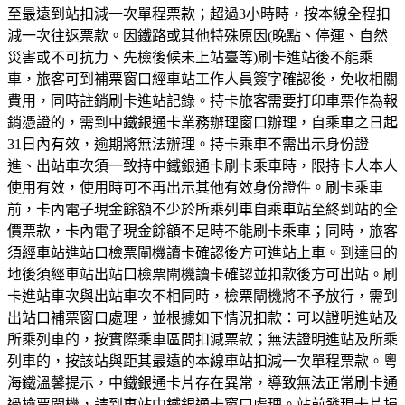
至最遠到站扣減一次單程票款；超過3小時時，按本線全程扣
減一次往返票款。因鐵路或其他特殊原因(晚點、停運、自然
災害或不可抗力、先檢後候未上站臺等)刷卡進站後不能乘
車，旅客可到補票窗口經車站工作人員簽字確認後，免收相關
費用，同時註銷刷卡進站記錄。持卡旅客需要打印車票作為報
銷憑證的，需到中鐵銀通卡業務辦理窗口辦理，自乘車之日起
31日內有效，逾期將無法辦理。持卡乘車不需出示身份證
進、出站車次須一致持中鐵銀通卡刷卡乘車時，限持卡人本人
使用有效，使用時可不再出示其他有效身份證件。刷卡乘車
前，卡內電子現金餘額不少於所乘列車自乘車站至終到站的全
價票款，卡內電子現金餘額不足時不能刷卡乘車；同時，旅客
須經車站進站口檢票閘機讀卡確認後方可進站上車。到達目的
地後須經車站出站口檢票閘機讀卡確認並扣款後方可出站。刷
卡進站車次與出站車次不相同時，檢票閘機將不予放行，需到
出站口補票窗口處理，並根據如下情況扣款：可以證明進站及
所乘列車的，按實際乘車區間扣減票款；無法證明進站及所乘
列車的，按該站與距其最遠的本線車站扣減一次單程票款。粵
海鐵溫馨提示，中鐵銀通卡片存在異常，導致無法正常刷卡通
過檢票閘機，請到車站中鐵銀通卡窗口處理。站前發現卡片損