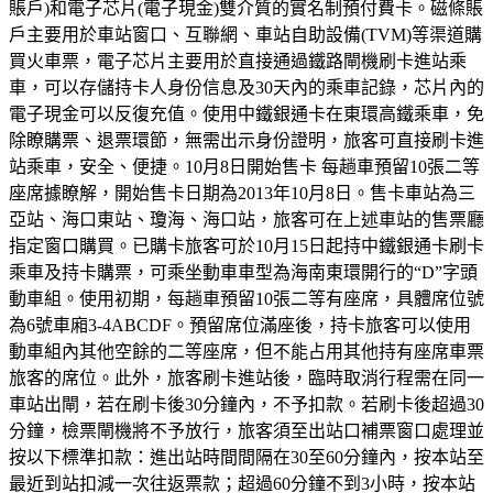
賬戶)和電子芯片(電子現金)雙介質的實名制預付費卡。磁條賬
戶主要用於車站窗口、互聯網、車站自助設備(TVM)等渠道購
買火車票，電子芯片主要用於直接通過鐵路閘機刷卡進站乘
車，可以存儲持卡人身份信息及30天內的乘車記錄，芯片內的
電子現金可以反復充值。使用中鐵銀通卡在東環高鐵乘車，免
除瞭購票、退票環節，無需出示身份證明，旅客可直接刷卡進
站乘車，安全、便捷。10月8日開始售卡 每趟車預留10張二等
座席據瞭解，開始售卡日期為2013年10月8日。售卡車站為三
亞站、海口東站、瓊海、海口站，旅客可在上述車站的售票廳
指定窗口購買。已購卡旅客可於10月15日起持中鐵銀通卡刷卡
乘車及持卡購票，可乘坐動車車型為海南東環開行的“D”字頭
動車組。使用初期，每趟車預留10張二等有座席，具體席位號
為6號車廂3-4ABCDF。預留席位滿座後，持卡旅客可以使用
動車組內其他空餘的二等座席，但不能占用其他持有座席車票
旅客的席位。此外，旅客刷卡進站後，臨時取消行程需在同一
車站出閘，若在刷卡後30分鐘內，不予扣款。若刷卡後超過30
分鐘，檢票閘機將不予放行，旅客須至出站口補票窗口處理並
按以下標準扣款：進出站時間間隔在30至60分鐘內，按本站至
最近到站扣減一次往返票款；超過60分鐘不到3小時，按本站