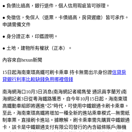
● 負債比過高，銀行退件，個人信用瑕疵皆可辦理。
● 免徵信，免保人（退票，卡債過高，房貸遲繳）皆可承作。
申請需備文件
● 身分證正本，印鑑證明。
● 土地，建物所有權狀（正本）。
內容來自hexun新聞
15日起海南東環高鐵可刷卡乘車 持卡無需出示身份證
信貸房
貸銀行利率比較缺錢急用哪裡借錢
南海網海口10月3日消息(南海網記者楊雋瑩 通訊員李蘭芳)南
海網記者3日從粵海鐵路獲悉，自今年10月15日起，海南東環
高鐵動車組即將邁進“芯”時代，可使用中鐵銀通卡刷卡乘車。
至此，海南東環高鐵將增加一種全新的進站乘車模式—無需紙
制車票，直接刷卡進站。據瞭解，刷卡乘車需先購買中鐵銀通
卡，該卡是中鐵銀通支付有限公司發行的內含磁條賬戶(聯機