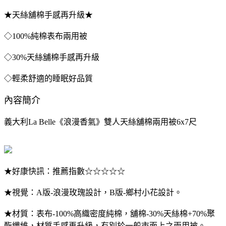
★天絲舖棉手感再升級★
◇100%純棉表布兩用被
◇30%天絲舖棉手感再升級
◇輕柔舒適的睡眠好品質
內容簡介
義大利La Belle《浪漫香氣》雙人天絲舖棉兩用被6x7尺
★好康快訊：推薦指數☆☆☆☆☆
★視覺：A版-浪漫玫瑰設計，B版-鄉村小花設計。
★材質：表布-100%高織密度純棉，舖棉-30%天絲棉+70%聚
酯纖維，材質手感再升級，有別於一般市面上之兩用被。