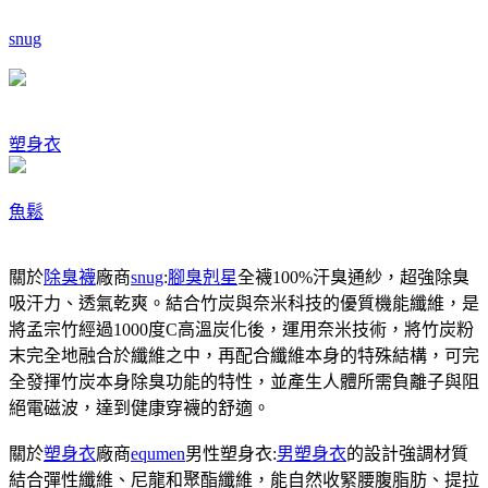
snug
塑身衣
魚鬆
關於
除臭襪
廠商
snug
:
腳臭剋星
全襪100%汗臭通紗，超強除臭
吸汗力、透氣乾爽。結合竹炭與奈米科技的優質機能纖維，是
將孟宗竹經過1000度C高溫炭化後，運用奈米技術，將竹炭粉
末完全地融合於纖維之中，再配合纖維本身的特殊結構，可完
全發揮竹炭本身除臭功能的特性，並產生人體所需負離子與阻
絕電磁波，達到健康穿襪的舒適。
關於
塑身衣
廠商
equmen
男性塑身衣:
男塑身衣
的設計強調材質
結合彈性纖維、尼龍和聚酯纖維，能自然收緊腰腹脂肪、提拉