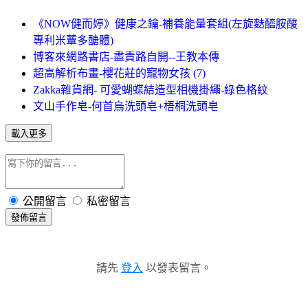
《NOW健而婷》健康之鑰-補養能量套組(左旋麩醯胺酸
專利米蕈多醣體)
博客來網路書店-盡責路自開--王教本傳
超高解析布畫-櫻花莊的寵物女孩 (7)
Zakka雜貨網- 可愛蝴蝶結造型相機掛繩-綠色格紋
文山手作皂-何首烏洗頭皂+梧桐洗頭皂
載入更多
公開留言
私密留言
發佈留言
請先
登入
以發表留言。