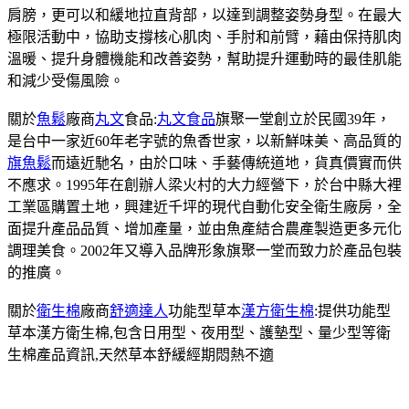
肩膀，更可以和緩地拉直背部，以達到調整姿勢身型。在最大
極限活動中，協助支撐核心肌肉、手肘和前臂，藉由保持肌肉
溫暖、提升身體機能和改善姿勢，幫助提升運動時的最佳肌能
和減少受傷風險。
關於
魚鬆
廠商
丸文
食品:
丸文食品
旗聚一堂創立於民國39年，
是台中一家近60年老字號的魚香世家，以新鮮味美、高品質的
旗魚鬆
而遠近馳名，由於口味、手藝傳統道地，貨真價實而供
不應求。1995年在創辦人梁火村的大力經營下，於台中縣大裡
工業區購置土地，興建近千坪的現代自動化安全衛生廠房，全
面提升產品品質、增加產量，並由魚產結合農產製造更多元化
調理美食。2002年又導入品牌形象旗聚一堂而致力於產品包裝
的推廣。
關於
衛生棉
廠商
舒適達人
功能型草本
漢方衛生棉
:提供功能型
草本漢方衛生棉,包含日用型、夜用型、護墊型、量少型等衛
生棉產品資訊,天然草本舒緩經期悶熱不適