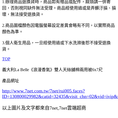
1.辦理商品退換貨時，商品如有贈品或配件，麻煩請一併寄
回，否則視同缺件無法受理。商品經使用過或是弄髒汙損、損
壞，無法接受退換貨。
2.商品圖檔顏色因電腦螢幕設定差異會略有不同，以實際商品
顏色為準。
3.個人衛生用品，一旦經使用過或下水洗滌後恕不接受退換
貨。
TOP
義大利La Belle《浪漫香氣》雙人天絲舖棉兩用被6x7尺
產品網址
http://www.7net.com.tw/7net/rui005.faces?
ID=130800029982&catid=32435
&visit_chn=02&vid=ivip&
以上圖片及文字都來自7net,7net雲端超商