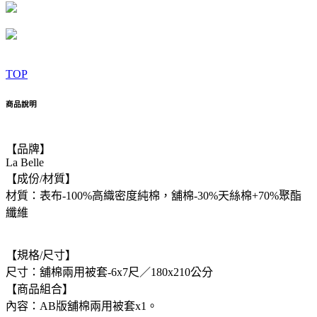
TOP
商品說明
【品牌】
La Belle
【成份/材質】
材質：表布-100%高織密度純棉，舖棉-30%天絲棉+70%聚酯
纖維
【規格/尺寸】
尺寸：舖棉兩用被套-6x7尺／180x210公分
【商品組合】
內容：AB版舖棉兩用被套x1。