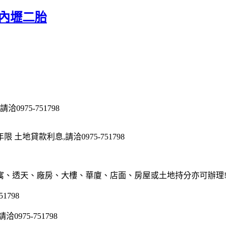
 內壢二胎
975-751798
地貸款利息,請洽0975-751798
寓、透天、廠房、大樓、華廈、店面、房屋或土地持分亦可辦理!
1798
75-751798