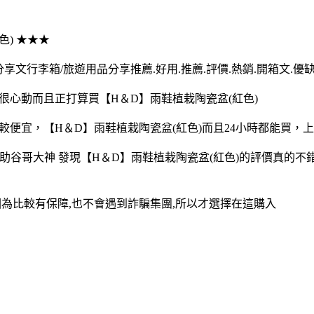
色) ★★★
分享文行李箱/旅遊用品分享推薦.好用.推薦.評價.熱銷.開箱文.優
得很心動而且正打算買【H＆D】雨鞋植栽陶瓷盆(紅色)
比較便宜，【H＆D】雨鞋植栽陶瓷盆(紅色)而且24小時都能買
助谷哥大神 發現【H＆D】雨鞋植栽陶瓷盆(紅色)的評價真的不
因為比較有保障,也不會遇到詐騙集團,所以才選擇在這購入