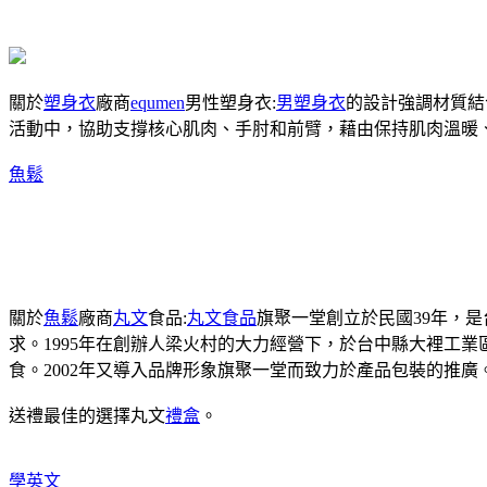
關於
塑身衣
廠商
equmen
男性塑身衣:
男塑身衣
的設計強調材質結
活動中，協助支撐核心肌肉、手肘和前臂，藉由保持肌肉溫暖
魚鬆
關於
魚鬆
廠商
丸文
食品:
丸文食品
旗聚一堂創立於民國39年，
求。1995年在創辦人梁火村的大力經營下，於台中縣大裡工
食。2002年又導入品牌形象旗聚一堂而致力於產品包裝的推廣
送禮最佳的選擇丸文
禮盒
。
學英文