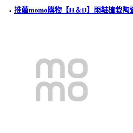
推薦momo購物【H＆D】雨鞋植栽陶瓷