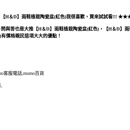
，
【H＆D】雨鞋植栽陶瓷盆(紅色)
我很喜歡，買來試試看!!! ★★
+問與答也是大推【H＆D】雨鞋植栽陶瓷盆(紅色)，【H＆D】雨
色)有價格親民這項大大的優點！
omo客服電話,momo百貨
,