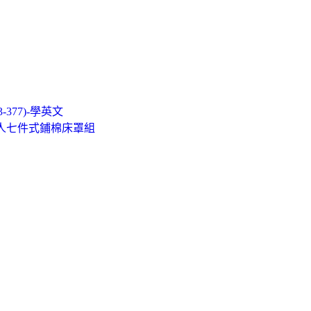
-377)-學英文
-雙人七件式鋪棉床罩組