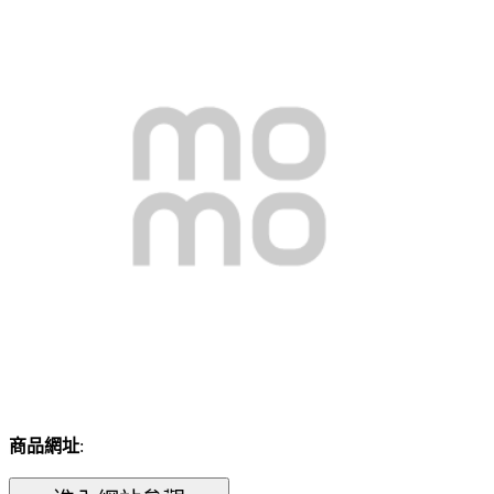
商品網址
: