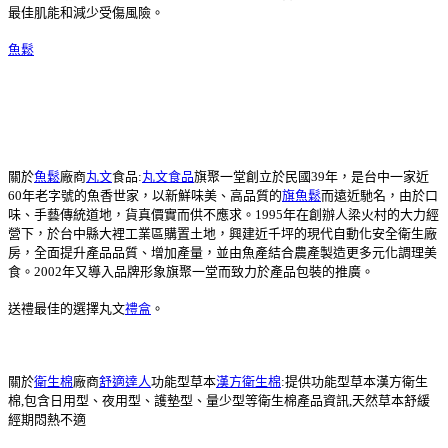
最佳肌能和減少受傷風險。
魚鬆
關於
魚鬆
廠商
丸文
食品:
丸文食品
旗聚一堂創立於民國39年，是台中一家近
60年老字號的魚香世家，以新鮮味美、高品質的
旗魚鬆
而遠近馳名，由於口
味、手藝傳統道地，貨真價實而供不應求。1995年在創辦人梁火村的大力經
營下，於台中縣大裡工業區購置土地，興建近千坪的現代自動化安全衛生廠
房，全面提升產品品質、增加產量，並由魚產結合農產製造更多元化調理美
食。2002年又導入品牌形象旗聚一堂而致力於產品包裝的推廣。
送禮最佳的選擇丸文
禮盒
。
關於
衛生棉
廠商
舒適達人
功能型草本
漢方衛生棉
:提供功能型草本漢方衛生
棉,包含日用型、夜用型、護墊型、量少型等衛生棉產品資訊,天然草本舒緩
經期悶熱不適