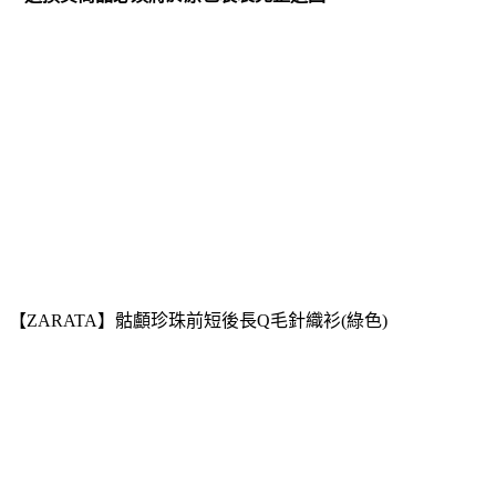
【ZARATA】骷顱珍珠前短後長Q毛針織衫(綠色)