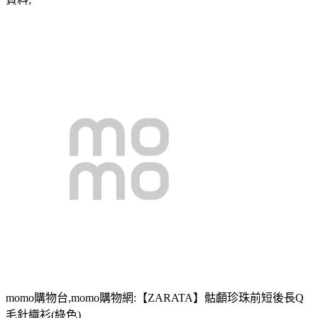
momo購物台,momo購物網:【ZARATA】骷顱珍珠前短後長Q
毛針織衫(綠色)