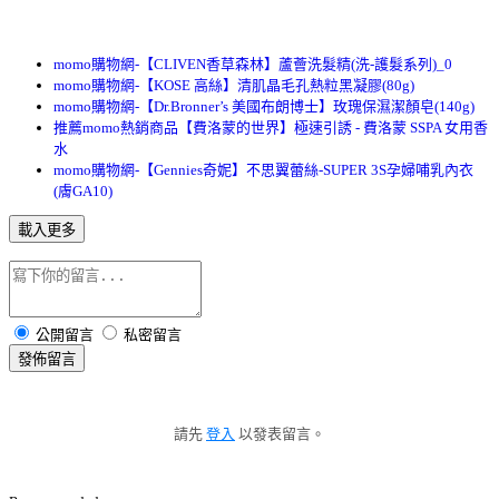
momo購物網-【CLIVEN香草森林】蘆薈洗髮精(洗-護髮系列)_0
momo購物網-【KOSE 高絲】清肌晶毛孔熱粒黑凝膠(80g)
momo購物網-【Dr.Bronner’s 美國布朗博士】玫瑰保濕潔顏皂(140g)
推薦momo熱銷商品【費洛蒙的世界】極速引誘 - 費洛蒙 SSPA 女用香
水
momo購物網-【Gennies奇妮】不思翼蕾絲-SUPER 3S孕婦哺乳內衣
(膚GA10)
載入更多
公開留言
私密留言
發佈留言
請先
登入
以發表留言。