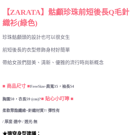
【
ZARATA
】骷顱珍珠前短後長Q毛針
織衫(綠色)
珍珠骷顱頭的設計也可以很女生
前短後長的衣型修飾身材好簡單
帶給女孩們甜美、清新、優雅的流行時尚新概念
■ 商品尺寸 ■
FreeSize-肩寬35，袖長54
■ 貼心小叮嚀 ■
胸圍50，衣長59 (cm)
?
柔軟聚酯纖維+針織材質
?/ 彈性有
/ 厚度-適中 / 透光-無
★適穿身型建議：