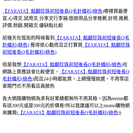
【ZARATA】骷顱珍珠前短後長Q毛針織衫(綠色)
哪裡買最便
宜.心得文.試用文.分享文行李箱/旅遊用品分享推薦.好用.推薦.
評價.熱銷.開箱文.優缺點比較
前幾天在逛街的時候看到
【ZARATA】骷顱珍珠前短後長Q毛
針織衫(綠色)
覺得很心動而且正打算買
【ZARATA】骷顱珍珠
前短後長Q毛針織衫(綠色)
但是我想
【ZARATA】骷顱珍珠前短後長Q毛針織衫(綠色)
在
網路上買應該會比較便宜，
【ZARATA】骷顱珍珠前短後長Q
毛針織衫(綠色)
而且24小時都能買，上網慢慢挑選，不用等店
家開門也不用看店員臉色
各大網路購物網為求有好業績都無所不用其極。因為momo都
有送300元或是500元的折價卷!所以我建議可以上momo購物網
來購買(
【ZARATA】骷顱珍珠前短後長Q毛針織衫(綠色)
)