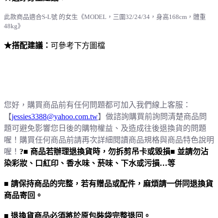
此款商品適合S-L號 的女生
《MODEL，三圍32/24/34，身高168cm，體重
48kg》
★搭配建議：
可參考下方圖檔
※ ※ ※ 下單注意事項 ※ ※ ※
您好，購買商品前有任何問題都可加入我們線上客服：
【
jessies3388@yahoo.com.tw
】做諮詢購買前詢問清楚商品問
題可避免影響您日後的購物權益、及造成往後退換貨的問題
喔！購買任何商品前請再次詳細閱讀商品規格與商品特色說明
喔！
?
■ 商品若辦理退換貨時，勿拆剪吊卡或毀損
■ 並請勿沾
染彩妝、口紅印、香水味、菸味、下水或污損…等
■ 請保持商品的完整，若有贈品或配件，麻煩請一併同退換貨
商品寄回。
■ 退換貨商品必須將於原包裝袋完整退回。