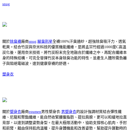
snug
關於
除臭襪
廠商
snug
:
腳臭剋星
全襪100%汗臭通紗，超強除臭吸汗力、透氣
乾爽。結合竹炭與奈米科技的優質機能纖維，是將孟宗竹經過1000度C高溫
炭化後，運用奈米技術，將竹炭粉末完全地融合於纖維之中，再配合纖維本
身的特殊結構，可完全發揮竹炭本身除臭功能的特性，並產生人體所需負離
子與阻絕電磁波，達到健康穿襪的舒適。
塑身衣
關於
塑身衣
廠商
equmen
男性塑身衣:
男塑身衣
的設計強調材質結合彈性纖
維、尼龍和聚酯纖維，能自然收緊腰腹脂肪、提拉肩膀，更可以和緩地拉直
背部，以達到調整姿勢身型。在最大極限活動中，協助支撐核心肌肉、手肘
和前臂，藉由保持肌肉溫暖、提升身體機能和改善姿勢，幫助提升運動時的