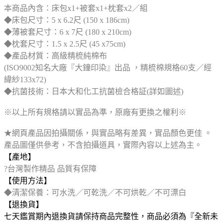
本商品內含：床包x1+被套x1+枕套x2／組
◆床包尺寸：5 x 6.2尺 (150 x 186cm)
◆薄被套尺寸：6 x 7尺 (180 x 210cm)
◆枕套尺寸：1.5 x 2.5尺 (45 x75cm)
◆產品材質：高級精梳純棉布
(ISO9002知名大廠『大鐘印染』出品 ，精梳棉規格60支／經
緯紗133x72)
◆抗菌技術：日本大和化工抗菌檢合格証(詳如圖述)
※以上所有規格請以實品為準，原廠有更換之權利※
★網頁產品因拍攝關係，與實品略有差異，實品顏色更佳 。
產品圖僅供參考，不含拍攝道具，實際內容以上述為主。
【產地】
?台灣製作精品 品質有保障
【使用方法】
◆清潔保養：可水洗／可乾洗／不可烘乾／不可漂白
【退換貨】
七天鑑賞期內退換貨請保持商品完整性，商品必須為『全新未