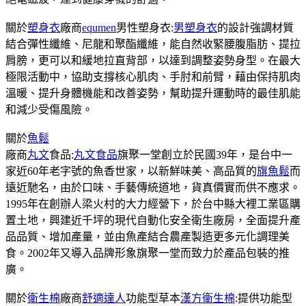
關於
塑身衣
廠商
equmen
男性塑身衣:
男塑身衣
的設計強調材質
結合彈性纖維、尼龍和聚酯纖維，能自然收緊腰腹脂肪、提拉
肩膀，更可以和緩地拉直背部，以達到調整姿勢身型。在最大
極限活動中，協助支撐核心肌肉、手肘和前臂，藉由保持肌肉
溫暖、提升身體機能和改善姿勢，幫助提升運動時的最佳肌能
和減少受傷風險。
關於
魚鬆
廠商
丸文
食品:
丸文食品
旗聚一堂創立於民國39年，是台中一
家近60年老字號的魚香世家，以新鮮味美、高品質的
旗魚鬆
而
遠近馳名，由於口味、手藝傳統道地，貨真價實而供不應求。
1995年在創辦人梁火村的大力經營下，於台中縣大裡工業區購
置土地，興建近千坪的現代自動化安全衛生廠房，全面提升產
品品質、增加產量，並由魚產結合農產製造更多元化調理美
食。2002年又導入品牌形象旗聚一堂而致力於產品包裝的推
廣。
關於
衛生棉
廠商
舒適達人
功能型草本
漢方衛生棉
:提供功能型