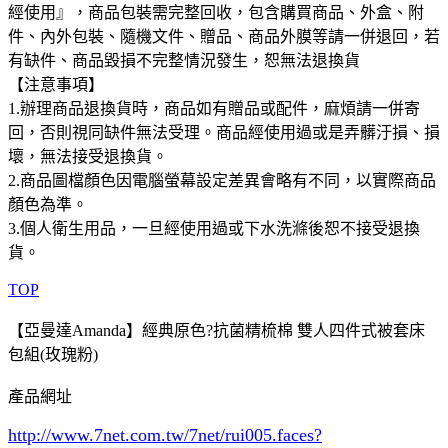
經使用』，商品包裝需完整回收，包含購買商品、外盒、附
件、內外包裝、隨機文件、贈品、商品外膜等請一併退回，若
有缺件、商品毀損不完整情況發生，恕無法退換貨
【注意事項】
1.辦理商品退換貨時，商品如有贈品或配件，麻煩請一併寄
回，否則視同缺件無法受理。商品經使用過或是弄髒汙損、損
壞，無法接受退換貨。
2.商品圖檔顏色因電腦螢幕設定差異會略有不同，以實際商品
顏色為準。
3.個人衛生用品，一旦經使用過或下水洗滌後恕不接受退換
貨。
TOP
【亞曼達Amanda】經典原色?抗菌精梳棉 雙人四件式被套床
包組(玫瑰粉)
產品網址
http://www.7net.com.tw/7net/rui005.faces?