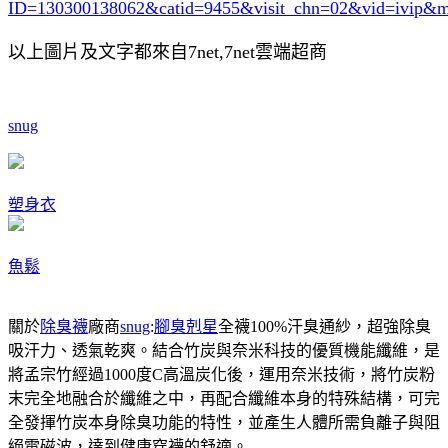
ID=130300138062&catid=9455
&visit_chn=02&vid=ivip&m
以上圖片及文字都來自7net,7net雲端超商
snug
塑身衣
魚鬆
關於
除臭襪
廠商
snug
:
腳臭剋星
全襪100%汗臭通紗，超強除臭
吸汗力、透氣乾爽。結合竹炭與奈米科技的優質機能纖維，是
將孟宗竹經過1000度C高溫炭化後，運用奈米技術，將竹炭粉
末完全地融合於纖維之中，再配合纖維本身的特殊結構，可完
全發揮竹炭本身除臭功能的特性，並產生人體所需負離子與阻
絕電磁波，達到健康穿襪的舒適。