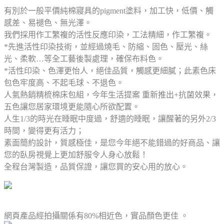
有別於一般平價純棉寢具的pigment塗料，加工快，低價、觸
感差、易褪色、無光澤。
我們採用作工繁複的活性反應印染，工法精細，作工繁複。
*先進活性印染技術，並經過燒毛、防縮、固色、壓光、絲
光、柔軟…等全工藝後製處理，確保布料色。
*活性印染、色澤更怡人，絕佳品質，觸感更細膩；此素色床
包色牢度高、不起毛球、不退色。
人氣熱銷精梳棉床包組，今年生活提案 重新推出+抗菌效果，
五色讓您居家環境更能隨心所欲配置。
人生1/3的時光在睡眠中度過，舒適的睡眠，讓醒著的另外2/3
時間，變得更有活力；
素面簡約設計，質感極佳，是您今年絕不能錯過的好商品、讓
您的臥房視覺上更加舒服令人身心放鬆！
全程台灣製造，品質保證，讓您買的安心用的放心。
網頁產品經拍攝關係有80%相近色，實品顏色更佳 。